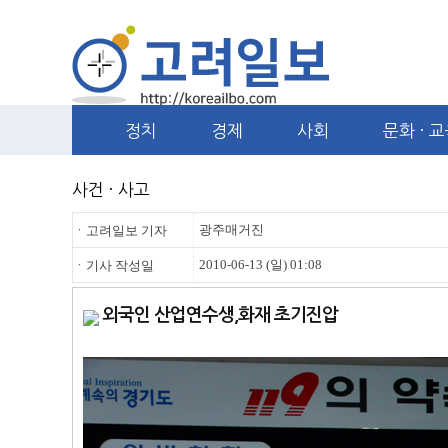
정치
경제
사회
문화 · 
사건 · 사고
광주매거진
ㆍ고려일보 기자
2010-06-13 (일) 01:08
ㆍ기사 작성일
외국인 산업연수생,화재 초기진압