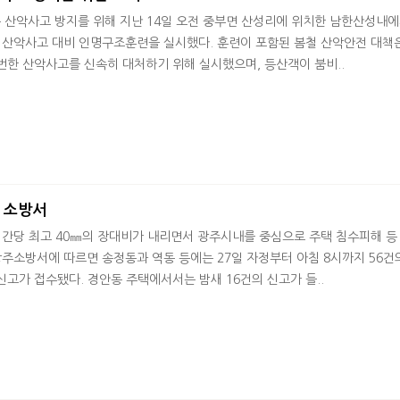
 산악사고 방지를 위해 지난 14일 오전 중부면 산성리에 위치한 남한산성내에
데 산악사고 대비 인명구조훈련을 실시했다. 훈련이 포함된 봄철 산악안전 대책
번한 산악사고를 신속히 대처하기 위해 실시했으며, 등산객이 붐비..
 소방서
시간당 최고 40㎜의 장대비가 내리면서 광주시내를 중심으로 주택 침수피해 등
광주소방서에 따르면 송정동과 역동 등에는 27일 자정부터 아침 8시까지 56건
고가 접수됐다. 경안동 주택에서서는 밤새 16건의 신고가 들..