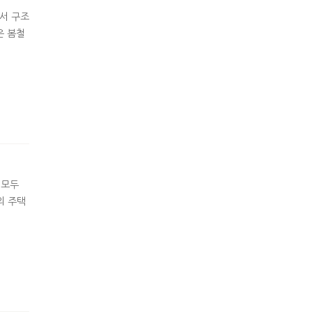
서 구조
은 봄철
 모두
의 주택