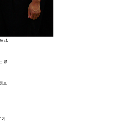
트남,
는 공
 동료
초기