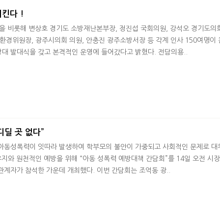
킨다 !
장을 비롯해 변상호 경기도 소방재난본부장, 정진섭 국회의원, 강석오 경기도의
환경위원장, 광주시의회 의원, 안충진 광주소방서장 등 각계 인사 150여명이
대 발대식을 갖고 본격적인 운영에 들어갔다고 밝혔다. 전담의용..
디딜 곳 없다”
아동성폭력이 잇따라 발생하여 학부모의 불안이 가중되고 사회적인 문제로 
유지와 원천적인 예방을 위해 “아동 성폭력 예방대책 간담회”를 14일 오전 시
계자가 참석한 가운데 개최했다. 이번 간담회는 조억동 광..