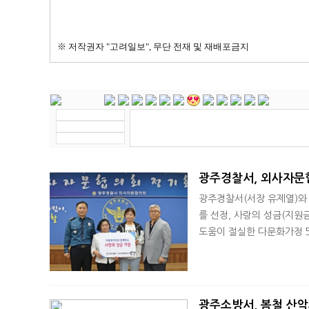
※ 저작권자 "고려일보", 무단 전재 및 재배포금지
광주경찰서, 외사자문
광주경찰서(서장 유제열)와
를 선정, 사랑의 성금(지원
도움이 절실한 다문화가정 5가
광주소방서, 봄철 산악