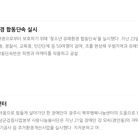
환경 합동단속 실시
경으로부터 보호하기 위해 ‘청소년 유해환경 합동단속’을 실시했다. 지난 23
, 경찰서, 교육청, 민간단체 등 50여명이 참여, 조를 편성해 우범지역과 유
합동단속반은 피켓과 어깨띠를 착용하고 공설..
센터
려움으로 힘들게 살아가던 한 장애인이 광주시 북부행복나눔센터의 도움으로
상군검침사업본부 사랑나눔봉사단은 지난 21일 장애인 강 모씨(경안동)의 자
 전기공사 등 주거환경개선사업을 실시했다. 지저분하고 어..